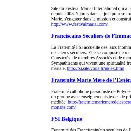
Site du Festival Marial International qui a 
depuis 2008. 5 jours dans la joie pour se met
Marie, s'engager dans la mission et construir
http://www.festivalmarial.com/
Franciscains Séculiers de l’Imma
La Fraternité FSI accueille des laïcs (homm
des clercs séculiers. Elle se compose de m
Consacrés, de membres Associés et de me
Sympathisants qui vivent une spiritualité fr
mariale.
http://fsi.site.voila.fr/index.html
Fraternité Marie Mère de l’Espér
Fraternité catholique passioniste de Polynés
du groupe avec enseignements,textes de pri
méditée.
http://fraternitemariemeredelesper
monsite.com/
FSI Belgique
Fraternité des Franciscain(e)s séculiers de 