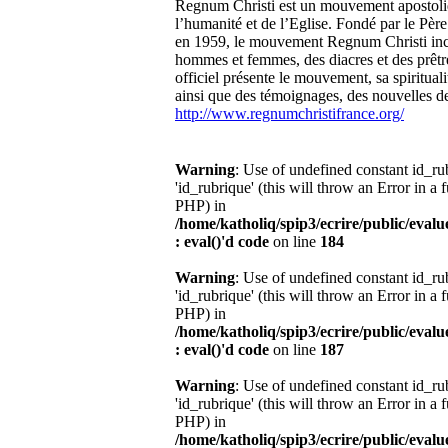
Regnum Christi est un mouvement apostoli
l’humanité et de l’Eglise. Fondé par le Pèr
en 1959, le mouvement Regnum Christi incl
hommes et femmes, des diacres et des prêtre
officiel présente le mouvement, sa spirituali
ainsi que des témoignages, des nouvelles de 
http://www.regnumchristifrance.org/
Warning
: Use of undefined constant id_r
'id_rubrique' (this will throw an Error in a 
PHP) in
/home/katholiq/spip3/ecrire/public/eval
: eval()'d code
on line
184
Warning
: Use of undefined constant id_r
'id_rubrique' (this will throw an Error in a 
PHP) in
/home/katholiq/spip3/ecrire/public/eval
: eval()'d code
on line
187
Warning
: Use of undefined constant id_r
'id_rubrique' (this will throw an Error in a 
PHP) in
/home/katholiq/spip3/ecrire/public/eval