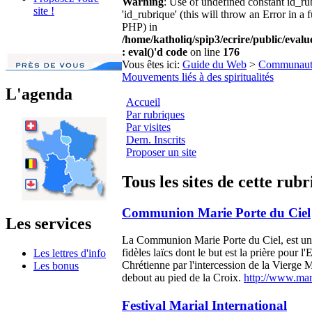
Warning
: Use of undefined constant id_r
site !
'id_rubrique' (this will throw an Error in a 
PHP) in
/home/katholiq/spip3/ecrire/public/eval
: eval()'d code
on line
176
Vous êtes ici:
Guide du Web
>
Communaut
Mouvements liés à des spiritualités
L'agenda
Accueil
Par rubriques
Par visites
Dern. Inscrits
Proposer un site
Tous les sites de cette rub
Communion Marie Porte du Ciel
Les services
La Communion Marie Porte du Ciel, est une
fidèles laïcs dont le but est la prière pour l
Les lettres d'info
Chrétienne par l'intercession de la Vierge M
Les bonus
debout au pied de la Croix.
http://www.mari
Festival Marial International