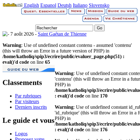
English
Espanol
Deutsh
Italiano
Slovensko
7 août 2026 -
Saint Gaétan de Thienne
Warning
: Use of undefined constant contenu - assumed 'contenu'
(this will throw an Error in a future version of PHP) in
/home/katholiq/spip3/ecrire/public/evaluer_page.php(51) :
eval()'d code
on line
65
Warning
: Use of undefined constant cont
'contenu' (this will throw an Error in a futu
Classements
PHP) in
/home/katholiq/spip3/ecrire/public/eval
Par rubriques
: eval()'d code
on line
170
Par visiteurs
Derniers inscrits
Warning
: Use of undefined constant id_r
'id_rubrique' (this will throw an Error in a 
PHP) in
Le guide et vous
/home/katholiq/spip3/ecrire/public/eval
: eval()'d code
on line
176
Logos
Proposez votre