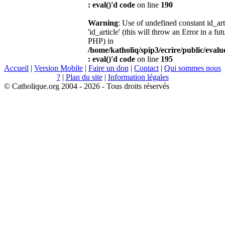
: eval()'d code
on line
190
Warning
: Use of undefined constant id_ar
'id_article' (this will throw an Error in a fu
PHP) in
/home/katholiq/spip3/ecrire/public/eval
: eval()'d code
on line
195
Accueil
|
Version Mobile
|
Faire un don
|
Contact
|
Qui sommes nous
?
|
Plan du site
|
Information légales
© Catholique.org 2004 - 2026 - Tous droits réservés