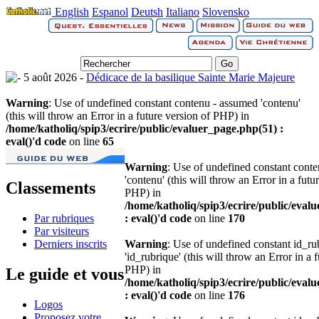
English
Espanol
Deutsh
Italiano
Slovensko
5 août 2026 -
Dédicace de la basilique Sainte Marie Majeure
Warning
: Use of undefined constant contenu - assumed 'contenu'
(this will throw an Error in a future version of PHP) in
/home/katholiq/spip3/ecrire/public/evaluer_page.php(51) :
eval()'d code
on line
65
Warning
: Use of undefined constant cont
'contenu' (this will throw an Error in a futu
Classements
PHP) in
/home/katholiq/spip3/ecrire/public/eval
Par rubriques
: eval()'d code
on line
170
Par visiteurs
Derniers inscrits
Warning
: Use of undefined constant id_r
'id_rubrique' (this will throw an Error in a 
PHP) in
Le guide et vous
/home/katholiq/spip3/ecrire/public/eval
: eval()'d code
on line
176
Logos
Proposez votre