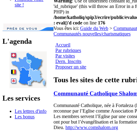
Warning
: Use of undefined constant id_r
site !
'id_rubrique' (this will throw an Error in a 
PHP) in
/home/katholiq/spip3/ecrire/public/eval
: eval()'d code
on line
176
Vous êtes ici:
Guide du Web
>
Communaut
Communautés nouvelles/charismatiques
L'agenda
Accueil
Par rubriques
Par visites
Dern. Inscrits
Proposer un site
Tous les sites de cette rub
Communauté Catholique Shalo
Les services
Communauté Catholique, née à Fortaleza (B
reconnue par l’Eglise comme Association Pr
Les lettres d'info
Les membres servent l’Eglise par une consé
Les bonus
ont pour but l’évangélisation et la formatio
Dieu.
http://www.comshalom.org