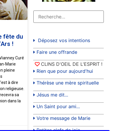
le fête du
Déposez vos intentions
’Ars !
Faire une offrande
 Vianney Curé
CLINS D'OEIL DE L'ESPRIT !
ean-Marie
en pleine
Rien que pour aujourd'hui
es
Thérèse une mère spirituelle
’est à dire
on religieuse.
Jésus me dit...
 recevra sa
ion dans la
Un Saint pour ami...
Votre message de Marie
Petites clefs de joie...