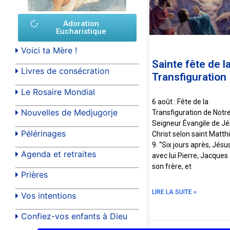
Adoration
Eucharistique
Voici ta Mère !
Sainte fête de l
Livres de consécration
Transfiguration 
Le Rosaire Mondial
6 août : Fête de la
Nouvelles de Medjugorje
Transfiguration de Notr
Seigneur Évangile de Jé
Pélérinages
Christ selon saint Matth
9. “Six jours après, Jés
Agenda et retraites
avec lui Pierre, Jacques
son frère, et
Prières
LIRE LA SUITE »
Vos intentions
Confiez-vos enfants à Dieu