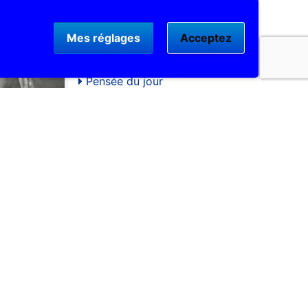
Bénédictions...
Mes réglages
Acceptez
Bonnes résolutions...
Pensée du jour
Les SMS du Ciel
La prière du OUI
Chapelle à N. D. qui défait les
 ! Mois
noeuds
u Coeur
Offrande bougie
e Marie
ée :
s d’août est
us promène
riales et les
otre histoire.