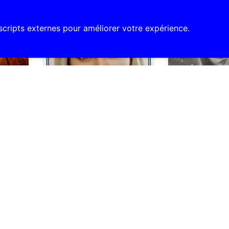
5 août 2026
4 août 2026
 scripts externes pour améliorer votre expérience.
Medjugorje le 31
Mois d’août
e
juillet 2026
consacré a
Immaculé d
 place
Le voyant Ivan raconte
 vous
l’apparition du 31 juillet, sur la
Vertu recommand
euve et
colline des apparitions. “Je
L’humilité. Le moi
locages.
voudrais brièvement
magnifique, il no
m’approcher et décrire la
entre les fêtes ma
rencontre de ce soir avec la
grands saints de n