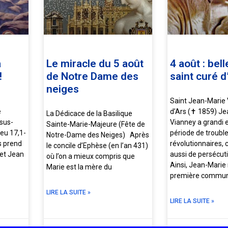
a
Le miracle du 5 août
4 août : bel
!
de Notre Dame des
saint curé d
neiges
Saint Jean-Marie
e
d’Ars (✝ 1859) J
La Dédicace de la Basilique
sus-
Vianney a grandi 
Sainte-Marie-Majeure (Fête de
ieu 17,1-
période de troubl
Notre-Dame des Neiges) Après
us prend
révolutionnaires, c
le concile d’Ephèse (en l’an 431)
 et Jean
aussi de persécuti
où l’on a mieux compris que
Ainsi, Jean-Marie
Marie est la mère du
première commun
LIRE LA SUITE »
LIRE LA SUITE »