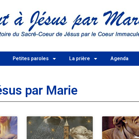
s
Petites paroles
La prière
Agenda
ésus par Marie