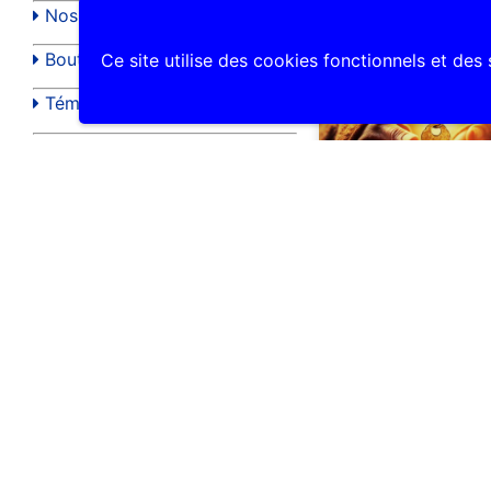
6 août 2026
Nos enfants partis trop tôt
Boutique chrétienne
Ce site utilise des cookies fonctionnels et des
Témoignages du weekend
Offrir une messe
Les enfants de Marie
Chapelle à N. D. qui défait les
noeuds
Débloquer une
Offrande bougie
situation difficil
Voici ta Mère !
Nous avons mis en
Livres de consécration
un service complet pour
Le Rosaire Mondial
accompagner dans l’épr
dans les situations de b
Retrouvez ce service