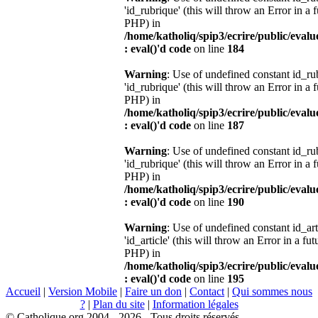
'id_rubrique' (this will throw an Error in a 
PHP) in
/home/katholiq/spip3/ecrire/public/eval
: eval()'d code
on line
184
Warning
: Use of undefined constant id_r
'id_rubrique' (this will throw an Error in a 
PHP) in
/home/katholiq/spip3/ecrire/public/eval
: eval()'d code
on line
187
Warning
: Use of undefined constant id_r
'id_rubrique' (this will throw an Error in a 
PHP) in
/home/katholiq/spip3/ecrire/public/eval
: eval()'d code
on line
190
Warning
: Use of undefined constant id_ar
'id_article' (this will throw an Error in a fu
PHP) in
/home/katholiq/spip3/ecrire/public/eval
: eval()'d code
on line
195
Accueil
|
Version Mobile
|
Faire un don
|
Contact
|
Qui sommes nous
?
|
Plan du site
|
Information légales
© Catholique.org 2004 - 2026 - Tous droits réservés