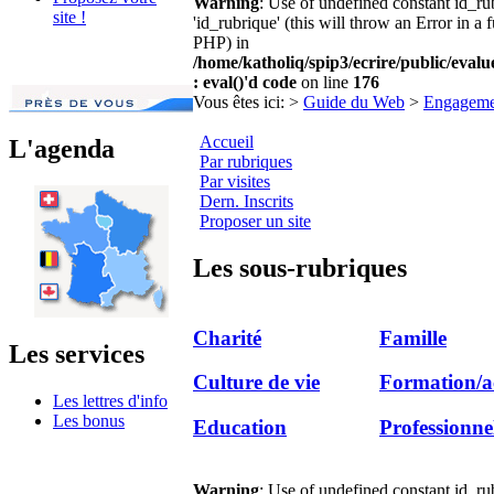
Warning
: Use of undefined constant id_r
site !
'id_rubrique' (this will throw an Error in a 
PHP) in
/home/katholiq/spip3/ecrire/public/eval
: eval()'d code
on line
176
Vous êtes ici:
>
Guide du Web
>
Engageme
Accueil
L'agenda
Par rubriques
Par visites
Dern. Inscrits
Proposer un site
Les sous-rubriques
Charité
Famille
Les services
Culture de vie
Formation/a
Les lettres d'info
Les bonus
Education
Professionne
Warning
: Use of undefined constant id_r