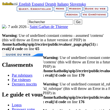
English
Espanol
Deutsh
Italiano
Slovensko
7 août 2026 -
Saint Gaétan de Thienne
Warning
: Use of undefined constant contenu - assumed 'contenu'
(this will throw an Error in a future version of PHP) in
/home/katholiq/spip3/ecrire/public/evaluer_page.php(51) :
eval()'d code
on line
65
Warning
: Use of undefined constant cont
'contenu' (this will throw an Error in a futu
Classements
PHP) in
/home/katholiq/spip3/ecrire/public/eval
Par rubriques
: eval()'d code
on line
170
Par visiteurs
Derniers inscrits
Warning
: Use of undefined constant id_r
'id_rubrique' (this will throw an Error in a 
PHP) in
Le guide et vous
/home/katholiq/spip3/ecrire/public/eval
: eval()'d code
on line
176
Logos
Proposez votre