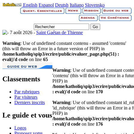
English
Espanol
Deutsh
Italiano
Slovensko
7 août 2026 -
Saint Gaétan de Thienne
Warning
: Use of undefined constant contenu - assumed 'contenu'
(this will throw an Error in a future version of PHP) in
/home/katholiq/spip3/ecrire/public/evaluer_page.php(51) :
eval()'d code
on line
65
Warning
: Use of undefined constant cont
'contenu' (this will throw an Error in a futu
Classements
PHP) in
/home/katholiq/spip3/ecrire/public/eval
Par rubriques
: eval()'d code
on line
170
Par visiteurs
Derniers inscrits
Warning
: Use of undefined constant id_r
'id_rubrique' (this will throw an Error in a 
PHP) in
Le guide et vous
/home/katholiq/spip3/ecrire/public/eval
: eval()'d code
on line
176
Logos
Proposez votre