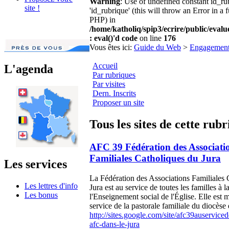
Warning
: Use of undefined constant id_r
site !
'id_rubrique' (this will throw an Error in a 
PHP) in
/home/katholiq/spip3/ecrire/public/eval
: eval()'d code
on line
176
Vous êtes ici:
Guide du Web
>
Engagemen
Accueil
L'agenda
Par rubriques
Par visites
Dern. Inscrits
Proposer un site
Tous les sites de cette rub
AFC 39 Fédération des Associati
Familiales Catholiques du Jura
Les services
La Fédération des Associations Familiales 
Les lettres d'info
Jura est au service de toutes les familles à l
Les bonus
l'Enseignement social de l'Église. Elle est
service de la pastorale familiale du diocèse
http://sites.google.com/site/afc39auserviced
afc-dans-le-jura