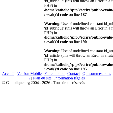
'id_rubrique' (this will throw an Error in a 
PHP) in
/home/katholiq/spip3/ecrire/public/eval
: eval()'d code
on line
187
Warning
: Use of undefined constant id_r
'id_rubrique' (this will throw an Error in a 
PHP) in
/home/katholiq/spip3/ecrire/public/eval
: eval()'d code
on line
190
Warning
: Use of undefined constant id_ar
'id_article' (this will throw an Error in a fu
PHP) in
/home/katholiq/spip3/ecrire/public/eval
: eval()'d code
on line
195
Accueil
|
Version Mobile
|
Faire un don
|
Contact
|
Qui sommes nous
?
|
Plan du site
|
Information légales
© Catholique.org 2004 - 2026 - Tous droits réservés