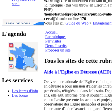
Warning
: Use of undefined constant id_r
site !
'id_rubrique' (this will throw an Error in a 
PHP) in
/home/katholiq/spip3/ecrire/public/eval
: eval()'d code
on line
176
Vous êtes ici:
Guide du Web
>
Engagemen
Accueil
L'agenda
Par rubriques
Par visites
Dern. Inscrits
Proposer un site
Tous les sites de cette rub
Aide à l’Eglise en Détresse (AED)
Les services
Oeuvre internationale de l'Eglise catholique,
en détresse a pour mission d'aider les chré
persécutés, réfugiés ou dans le besoin. Dep
Les lettres d'info
ans, elle agit, informe, prie et soutient l'E
Les bonus
entier. Le site présente les actions et projets
observatoire des Eglise menacées et perséc
l'internaute d'aider l'association par différ