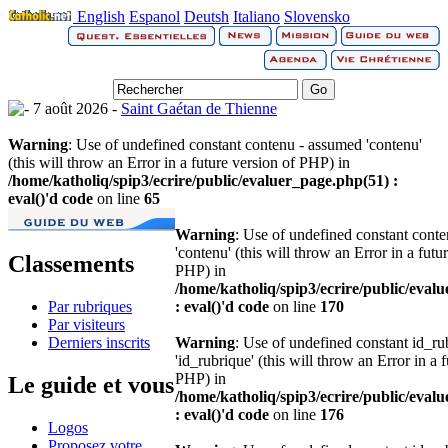
English
Espanol
Deutsh
Italiano
Slovensko
7 août 2026 -
Saint Gaétan de Thienne
Warning
: Use of undefined constant contenu - assumed 'contenu'
(this will throw an Error in a future version of PHP) in
/home/katholiq/spip3/ecrire/public/evaluer_page.php(51) :
eval()'d code
on line
65
Warning
: Use of undefined constant cont
'contenu' (this will throw an Error in a futu
Classements
PHP) in
/home/katholiq/spip3/ecrire/public/eval
Par rubriques
: eval()'d code
on line
170
Par visiteurs
Derniers inscrits
Warning
: Use of undefined constant id_r
'id_rubrique' (this will throw an Error in a 
PHP) in
Le guide et vous
/home/katholiq/spip3/ecrire/public/eval
: eval()'d code
on line
176
Logos
Proposez votre