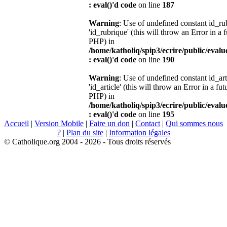
: eval()'d code
on line
187
Warning
: Use of undefined constant id_r
'id_rubrique' (this will throw an Error in a 
PHP) in
/home/katholiq/spip3/ecrire/public/eval
: eval()'d code
on line
190
Warning
: Use of undefined constant id_ar
'id_article' (this will throw an Error in a fu
PHP) in
/home/katholiq/spip3/ecrire/public/eval
: eval()'d code
on line
195
Accueil
|
Version Mobile
|
Faire un don
|
Contact
|
Qui sommes nous
?
|
Plan du site
|
Information légales
© Catholique.org 2004 - 2026 - Tous droits réservés