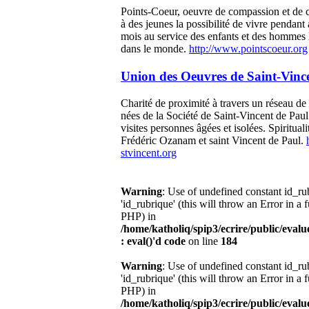
Points-Coeur, oeuvre de compassion et de c
à des jeunes la possibilité de vivre pendan
mois au service des enfants et des hommes l
dans le monde.
http://www.pointscoeur.org
Union des Oeuvres de Saint-Vinc
Charité de proximité à travers un réseau de
nées de la Société de Saint-Vincent de Paul
visites personnes âgées et isolées. Spiritual
Frédéric Ozanam et saint Vincent de Paul.
stvincent.org
Warning
: Use of undefined constant id_r
'id_rubrique' (this will throw an Error in a 
PHP) in
/home/katholiq/spip3/ecrire/public/eval
: eval()'d code
on line
184
Warning
: Use of undefined constant id_r
'id_rubrique' (this will throw an Error in a 
PHP) in
/home/katholiq/spip3/ecrire/public/eval