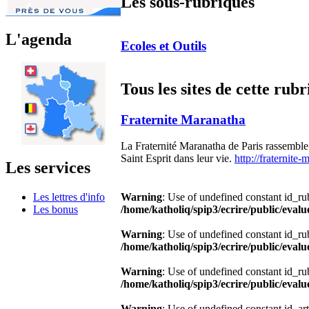
Les sous-rubriques
L'agenda
Ecoles et Outils
Tous les sites de cette rub
Fraternite Maranatha
La Fraternité Maranatha de Paris rassemble 
Saint Esprit dans leur vie.
http://fraternite
Les services
Les lettres d'info
Warning
: Use of undefined constant id_rub
Les bonus
/home/katholiq/spip3/ecrire/public/evalu
Warning
: Use of undefined constant id_rub
/home/katholiq/spip3/ecrire/public/evalu
Warning
: Use of undefined constant id_rub
/home/katholiq/spip3/ecrire/public/evalu
Warning
: Use of undefined constant id_art