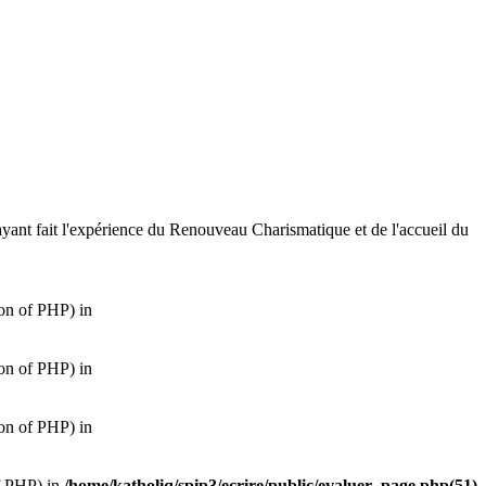
 ayant fait l'expérience du Renouveau Charismatique et de l'accueil du
ion of PHP) in
ion of PHP) in
ion of PHP) in
of PHP) in
/home/katholiq/spip3/ecrire/public/evaluer_page.php(51)