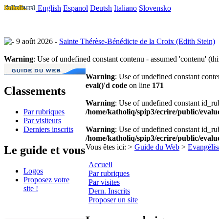
English
Espanol
Deutsh
Italiano
Slovensko
9 août 2026 -
Sainte Thérèse-Bénédicte de la Croix (Edith Stein)
Warning
: Use of undefined constant contenu - assumed 'contenu' (thi
Warning
: Use of undefined constant conte
eval()'d code
on line
171
Classements
Warning
: Use of undefined constant id_rub
Par rubriques
/home/katholiq/spip3/ecrire/public/evalu
Par visiteurs
Derniers inscrits
Warning
: Use of undefined constant id_rub
/home/katholiq/spip3/ecrire/public/evalu
Vous êtes ici:
>
Guide du Web
>
Evangélis
Le guide et vous
Accueil
Logos
Par rubriques
Proposez votre
Par visites
site !
Dern. Inscrits
Proposer un site