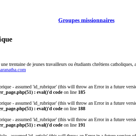
Groupes missionnaires
rique
une trentaine de jeunes travailleurs ou étudiants chrétiens catholiques,
-maranatha.com
rique - assumed 'id_rubrique' (this will throw an Error in a future vers
er_page.php(51) : eval()'d code
on line
185
rique - assumed 'id_rubrique' (this will throw an Error in a future vers
er_page.php(51) : eval()'d code
on line
188
rique - assumed 'id_rubrique' (this will throw an Error in a future vers
er_page.php(51) : eval()'d code
on line
191
icle - assumed 'id_article' (this will throw an Error in a future version 