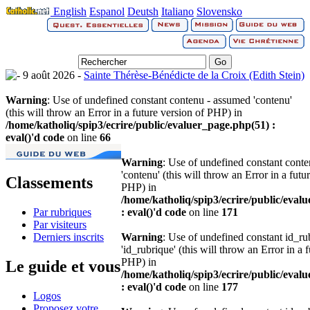
English
Espanol
Deutsh
Italiano
Slovensko
9 août 2026 -
Sainte Thérèse-Bénédicte de la Croix (Edith Stein)
Warning
: Use of undefined constant contenu - assumed 'contenu'
(this will throw an Error in a future version of PHP) in
/home/katholiq/spip3/ecrire/public/evaluer_page.php(51) :
eval()'d code
on line
66
Warning
: Use of undefined constant cont
'contenu' (this will throw an Error in a futu
Classements
PHP) in
/home/katholiq/spip3/ecrire/public/eval
Par rubriques
: eval()'d code
on line
171
Par visiteurs
Derniers inscrits
Warning
: Use of undefined constant id_r
'id_rubrique' (this will throw an Error in a 
PHP) in
Le guide et vous
/home/katholiq/spip3/ecrire/public/eval
: eval()'d code
on line
177
Logos
Proposez votre