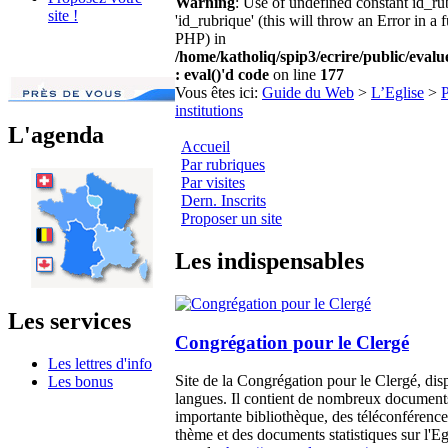
Warning
: Use of undefined constant id_r
site !
'id_rubrique' (this will throw an Error in a 
PHP) in
/home/katholiq/spip3/ecrire/public/eval
: eval()'d code
on line
177
Vous êtes ici:
Guide du Web
>
L’Eglise
>
P
institutions
L'agenda
Accueil
Par rubriques
Par visites
Dern. Inscrits
Proposer un site
Les indispensables
Les services
Congrégation pour le Clergé
Les lettres d'info
Site de la Congrégation pour le Clergé, dis
Les bonus
langues. Il contient de nombreux documents
importante bibliothèque, des téléconférence
thème et des documents statistiques sur l'Eg