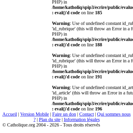
PHP) in
/home/katholiq/spip3/ecrire/public/eval
: eval()'d code
on line
185
Warning
: Use of undefined constant id_r
'id_rubrique' (this will throw an Error in a 
PHP) in
/home/katholiq/spip3/ecrire/public/eval
: eval()'d code
on line
188
Warning
: Use of undefined constant id_r
'id_rubrique' (this will throw an Error in a 
PHP) in
/home/katholiq/spip3/ecrire/public/eval
: eval()'d code
on line
191
Warning
: Use of undefined constant id_ar
'id_article' (this will throw an Error in a fu
PHP) in
/home/katholiq/spip3/ecrire/public/eval
: eval()'d code
on line
196
Accueil
|
Version Mobile
|
Faire un don
|
Contact
|
Qui sommes nous
?
|
Plan du site
|
Information légales
© Catholique.org 2004 - 2026 - Tous droits réservés