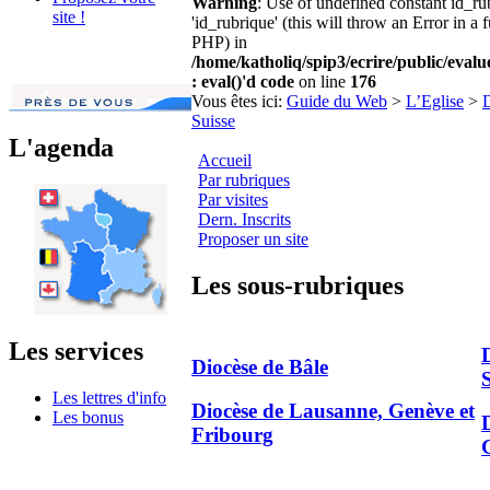
Warning
: Use of undefined constant id_r
site !
'id_rubrique' (this will throw an Error in a 
PHP) in
/home/katholiq/spip3/ecrire/public/eval
: eval()'d code
on line
176
Vous êtes ici:
Guide du Web
>
L’Eglise
>
D
Suisse
L'agenda
Accueil
Par rubriques
Par visites
Dern. Inscrits
Proposer un site
Les sous-rubriques
Les services
Diocèse de Bâle
Les lettres d'info
Diocèse de Lausanne, Genève et
Les bonus
D
Fribourg