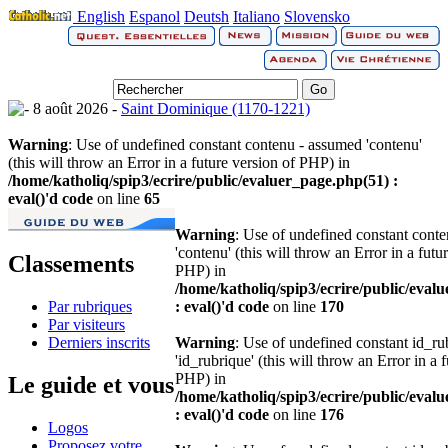
English
Espanol
Deutsh
Italiano
Slovensko
8 août 2026 -
Saint Dominique (1170-1221)
Warning
: Use of undefined constant contenu - assumed 'contenu'
(this will throw an Error in a future version of PHP) in
/home/katholiq/spip3/ecrire/public/evaluer_page.php(51) :
eval()'d code
on line
65
Warning
: Use of undefined constant cont
'contenu' (this will throw an Error in a futu
Classements
PHP) in
/home/katholiq/spip3/ecrire/public/eval
Par rubriques
: eval()'d code
on line
170
Par visiteurs
Derniers inscrits
Warning
: Use of undefined constant id_r
'id_rubrique' (this will throw an Error in a 
PHP) in
Le guide et vous
/home/katholiq/spip3/ecrire/public/eval
: eval()'d code
on line
176
Logos
Proposez votre