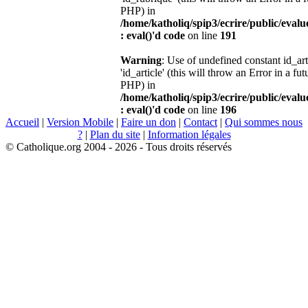
PHP) in
/home/katholiq/spip3/ecrire/public/eval
: eval()'d code
on line
191
Warning
: Use of undefined constant id_ar
'id_article' (this will throw an Error in a fu
PHP) in
/home/katholiq/spip3/ecrire/public/eval
: eval()'d code
on line
196
Accueil
|
Version Mobile
|
Faire un don
|
Contact
|
Qui sommes nous
?
|
Plan du site
|
Information légales
© Catholique.org 2004 - 2026 - Tous droits réservés