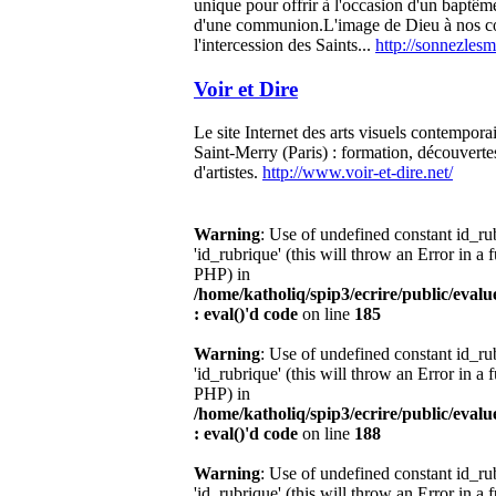
unique pour offrir à l'occasion d'un baptêm
d'une communion.L'image de Dieu à nos co
l'intercession des Saints...
http://sonnezlesma
Voir et Dire
Le site Internet des arts visuels contemporai
Saint-Merry (Paris) : formation, découverte
d'artistes.
http://www.voir-et-dire.net/
Warning
: Use of undefined constant id_r
'id_rubrique' (this will throw an Error in a 
PHP) in
/home/katholiq/spip3/ecrire/public/eval
: eval()'d code
on line
185
Warning
: Use of undefined constant id_r
'id_rubrique' (this will throw an Error in a 
PHP) in
/home/katholiq/spip3/ecrire/public/eval
: eval()'d code
on line
188
Warning
: Use of undefined constant id_r
'id_rubrique' (this will throw an Error in a 