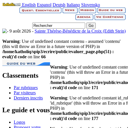
English
Espanol
Deutsh
Italiano
Slovensko
9 août 2026 -
Sainte Thérèse-Bénédicte de la Croix (Edith Stein)
Warning
: Use of undefined constant contenu - assumed 'contenu'
(this will throw an Error in a future version of PHP) in
/home/katholiq/spip3/ecrire/public/evaluer_page.php(51) :
eval()'d code
on line
66
Warning
: Use of undefined constant cont
'contenu' (this will throw an Error in a futu
Classements
PHP) in
/home/katholiq/spip3/ecrire/public/eval
Par rubriques
: eval()'d code
on line
171
Par visiteurs
Derniers inscrits
Warning
: Use of undefined constant id_r
'id_rubrique' (this will throw an Error in a 
PHP) in
Le guide et vous
/home/katholiq/spip3/ecrire/public/eval
: eval()'d code
on line
177
Logos
Proposez votre