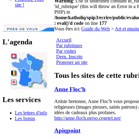
Warning
: Use of undefined constant id_r
site !
'id_rubrique' (this will throw an Error in a 
PHP) in
/home/katholiq/spip3/ecrire/public/eval
: eval()'d code
on line
177
Vous êtes ici:
Guide du Web
>
Art et musi
Accueil
L'agenda
Par rubriques
Par visites
Dern. Inscrits
Proposer un site
Tous les sites de cette rub
Anne Floc’h
Les services
Artiste bretonne, Anne Floc'h vous propose 
religieuses (images pieuses, saints patrons)
idées de cadeaux plus profanes.
Les lettres d'info
http://anne.floch.perso.cegetel.net/
Les bonus
Apiqpoint