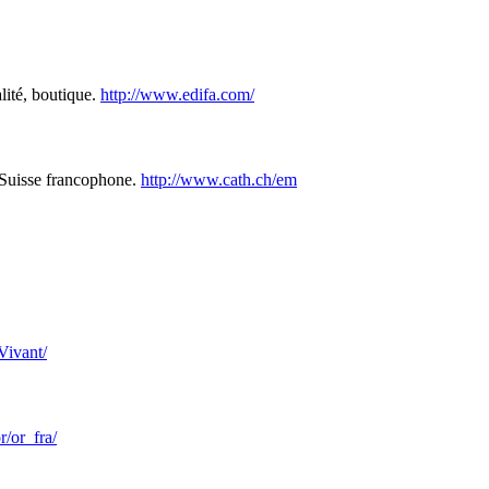
alité, boutique.
http://www.edifa.com/
la Suisse francophone.
http://www.cath.ch/em
Vivant/
r/or_fra/