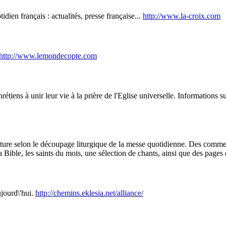
dien français : actualités, presse française...
http://www.la-croix.com
http://www.lemondecopte.com
tiens à unir leur vie à la prière de l'Eglise universelle. Informations su
criture selon le découpage liturgique de la messe quotidienne. Des comm
la Bible, les saints du mois, une sélection de chants, ainsi que des pages 
ujourd\'hui.
http://chemins.eklesia.net/alliance/