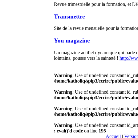
Revue trimestrielle pour la formation, et l\
Transmettre
Site de la revue mensuelle pour la formatio
You magazine
Un magazine actif et dynamique qui parle de
lointains, pousse vers la sainteté !
http://w
Warning
: Use of undefined constant id_rub
/home/katholiq/spip3/ecrire/public/evalu
Warning
: Use of undefined constant id_rub
/home/katholiq/spip3/ecrire/public/evalu
Warning
: Use of undefined constant id_rub
/home/katholiq/spip3/ecrire/public/evalu
Warning
: Use of undefined constant id_art
: eval()'d code
on line
195
Accueil
|
Versio