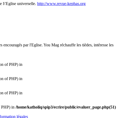
e l\'Eglise universelle.
http://www.revue-kephas.org
 encouragés par l'Eglise. You Mag réchauffe les tièdes, intéresse les
ion of PHP) in
ion of PHP) in
ion of PHP) in
of PHP) in
/home/katholiq/spip3/ecrire/public/evaluer_page.php(51)
formation légales