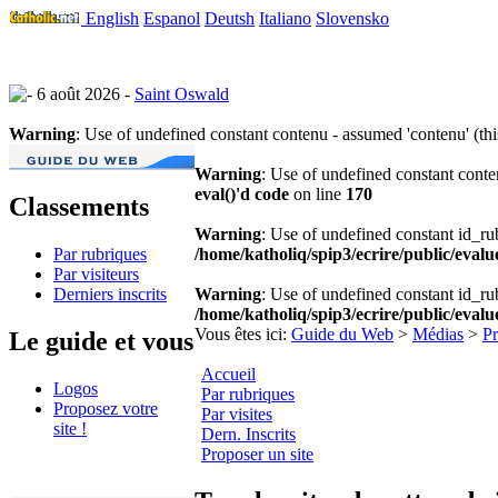
English
Espanol
Deutsh
Italiano
Slovensko
6 août 2026 -
Saint Oswald
Warning
: Use of undefined constant contenu - assumed 'contenu' (thi
Warning
: Use of undefined constant conte
eval()'d code
on line
170
Classements
Warning
: Use of undefined constant id_rub
Par rubriques
/home/katholiq/spip3/ecrire/public/evalu
Par visiteurs
Derniers inscrits
Warning
: Use of undefined constant id_rub
/home/katholiq/spip3/ecrire/public/evalu
Vous êtes ici:
Guide du Web
>
Médias
>
Pr
Le guide et vous
Accueil
Logos
Par rubriques
Proposez votre
Par visites
site !
Dern. Inscrits
Proposer un site