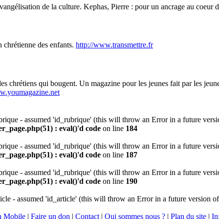
'évangélisation de la culture. Kephas, Pierre : pour un ancrage au coeur d
n chrétienne des enfants.
http://www.transmettre.fr
s chrétiens qui bougent. Un magazine pour les jeunes fait par les jeunes
ww.youmagazine.net
rique - assumed 'id_rubrique' (this will throw an Error in a future vers
er_page.php(51) : eval()'d code
on line
184
rique - assumed 'id_rubrique' (this will throw an Error in a future vers
er_page.php(51) : eval()'d code
on line
187
rique - assumed 'id_rubrique' (this will throw an Error in a future vers
er_page.php(51) : eval()'d code
on line
190
icle - assumed 'id_article' (this will throw an Error in a future version 
n Mobile
|
Faire un don
|
Contact
|
Qui sommes nous ?
|
Plan du site
|
In