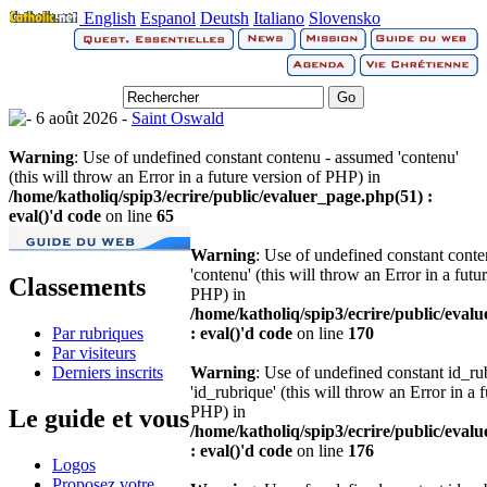
English
Espanol
Deutsh
Italiano
Slovensko
6 août 2026 -
Saint Oswald
Warning
: Use of undefined constant contenu - assumed 'contenu'
(this will throw an Error in a future version of PHP) in
/home/katholiq/spip3/ecrire/public/evaluer_page.php(51) :
eval()'d code
on line
65
Warning
: Use of undefined constant cont
'contenu' (this will throw an Error in a futu
Classements
PHP) in
/home/katholiq/spip3/ecrire/public/eval
Par rubriques
: eval()'d code
on line
170
Par visiteurs
Derniers inscrits
Warning
: Use of undefined constant id_r
'id_rubrique' (this will throw an Error in a 
PHP) in
Le guide et vous
/home/katholiq/spip3/ecrire/public/eval
: eval()'d code
on line
176
Logos
Proposez votre