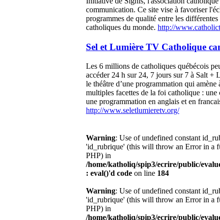
Initiative de Signis, l'association catholiqu
communication. Ce site vise à favoriser l'é
programmes de qualité entre les différentes 
catholiques du monde.
http://www.catholict
Sel et Lumière TV Catholique ca
Les 6 millions de catholiques québécois p
accéder 24 h sur 24, 7 jours sur 7 à Salt + 
le théâtre d’une programmation qui amène à
multiples facettes de la foi catholique : une
une programmation en anglais et en francai
http://www.seletlumieretv.org/
Warning
: Use of undefined constant id_r
'id_rubrique' (this will throw an Error in a 
PHP) in
/home/katholiq/spip3/ecrire/public/eval
: eval()'d code
on line
184
Warning
: Use of undefined constant id_r
'id_rubrique' (this will throw an Error in a 
PHP) in
/home/katholiq/spip3/ecrire/public/eval