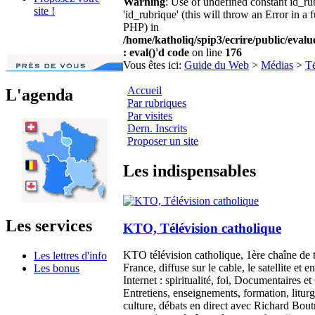
Warning
: Use of undefined constant id_r
site !
'id_rubrique' (this will throw an Error in a 
PHP) in
/home/katholiq/spip3/ecrire/public/eval
: eval()'d code
on line
176
Vous êtes ici:
Guide du Web
>
Médias
>
Té
Accueil
L'agenda
Par rubriques
Par visites
Dern. Inscrits
Proposer un site
Les indispensables
Les services
KTO, Télévision catholique
KTO télévision catholique, 1ère chaîne de 
Les lettres d'info
France, diffuse sur le cable, le satellite et e
Les bonus
Internet : spiritualité, foi, Documentaires e
Entretiens, enseignements, formation, liturgi
culture, débats en direct avec Richard Boutr