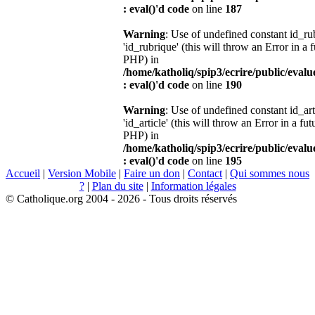
: eval()'d code
on line
187
Warning
: Use of undefined constant id_r
'id_rubrique' (this will throw an Error in a 
PHP) in
/home/katholiq/spip3/ecrire/public/eval
: eval()'d code
on line
190
Warning
: Use of undefined constant id_ar
'id_article' (this will throw an Error in a fu
PHP) in
/home/katholiq/spip3/ecrire/public/eval
: eval()'d code
on line
195
Accueil
|
Version Mobile
|
Faire un don
|
Contact
|
Qui sommes nous
?
|
Plan du site
|
Information légales
© Catholique.org 2004 - 2026 - Tous droits réservés