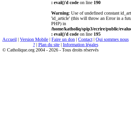
: eval()'d code
on line
190
Warning
: Use of undefined constant id_ar
'id_article' (this will throw an Error in a fu
PHP) in
/home/katholiq/spip3/ecrire/public/eval
: eval()'d code
on line
195
Accueil
|
Version Mobile
|
Faire un don
|
Contact
|
Qui sommes nous
?
|
Plan du site
|
Information légales
© Catholique.org 2004 - 2026 - Tous droits réservés