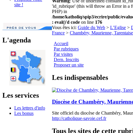
Warning
: Use of undefined constant id_r
site !
'id_rubrique' (this will throw an Error in a 
PHP) in
/home/katholiq/spip3/ecrire/public/eval
: eval()'d code
on line
176
Vous êtes ici:
Guide du Web
>
L’Eglise
>
D
France
>
Chambéry, Maurienne, Tarentaise
L'agenda
Accueil
Par rubriques
Par visites
Dern. Inscrits
Proposer un site
Les indispensables
Les services
Diocèse de Chambéry, Maurienne
Les lettres d'info
Site officiel du diocèse de Chambéry, Maur
Les bonus
http://catholique-savoie.cef.fr
Tous les sites de cette rub