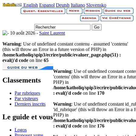
English
Espanol
Deutsh
Italiano
Slovensko
10 août 2026 -
Saint Laurent
Warning
: Use of undefined constant contenu - assumed 'contenu'
(this will throw an Error in a future version of PHP) in
/home/katholiq/spip3/ecrire/public/evaluer_page.php(51) :
eval()'d code
on line
65
Warning
: Use of undefined constant cont
'contenu' (this will throw an Error in a futu
Classements
PHP) in
/home/katholiq/spip3/ecrire/public/eval
Par rubriques
: eval()'d code
on line
170
Par visiteurs
Derniers inscrits
Warning
: Use of undefined constant id_r
'id_rubrique' (this will throw an Error in a 
PHP) in
Le guide et vous
/home/katholiq/spip3/ecrire/public/eval
: eval()'d code
on line
176
Logos
Proposez votre