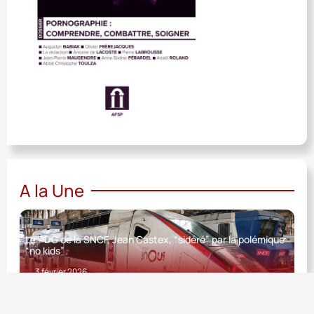
A la Une
Le PDG de la SNCF, Jean Castex, “sidéré” par la polémique
“no kids”
3 février 2026