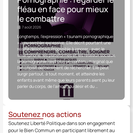
fléau en face pour mieux
le combattre
7 août 2026
Longtemps, l’expression « tsunami pornographique
» a pu sembler excessive. Elle décrit pourtant une
réalité désormais impossible à ignorer : avec le
smartphone, les plateformes et les réseaux sociaux,
la pornographie n’est plus un contenu marginal que
l’on choisit délibérément de rechercher. Elle peut
surgir partout, à tout moment, et atteindre les
enfants avant même que leurs parents aient pu leur
parler du corps, de l’amour, du désir et du …
Soutenez nos actions
Soutenez Liberté Politique dans son engagement
pour le Bien Commun en participant librement au