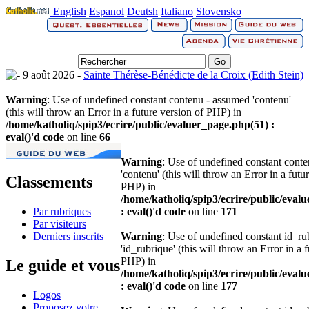
English
Espanol
Deutsh
Italiano
Slovensko
9 août 2026 -
Sainte Thérèse-Bénédicte de la Croix (Edith Stein)
Warning
: Use of undefined constant contenu - assumed 'contenu'
(this will throw an Error in a future version of PHP) in
/home/katholiq/spip3/ecrire/public/evaluer_page.php(51) :
eval()'d code
on line
66
Warning
: Use of undefined constant cont
'contenu' (this will throw an Error in a futu
Classements
PHP) in
/home/katholiq/spip3/ecrire/public/eval
Par rubriques
: eval()'d code
on line
171
Par visiteurs
Derniers inscrits
Warning
: Use of undefined constant id_r
'id_rubrique' (this will throw an Error in a 
PHP) in
Le guide et vous
/home/katholiq/spip3/ecrire/public/eval
: eval()'d code
on line
177
Logos
Proposez votre