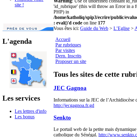
Warning
: Use of undefined constant id_r
site !
'id_rubrique' (this will throw an Error in a 
PHP) in
/home/katholiq/spip3/ecrire/public/eval
: eval()'d code
on line
177
Vous êtes ici:
Guide du Web
>
L’Eglise
>
A
Accueil
L'agenda
Par rubriques
Par visites
Dern. Inscrits
Proposer un site
Tous les sites de cette rub
JEC Gagnoa
Les services
Informations sur la JEC de l’Archidiocèse
http://jecgagnoa.fr.gd
Les lettres d'info
Les bonus
Senkto
Le portail web de la petite mais dynamiq
catholique du Sénégal.
http://www.senkto.