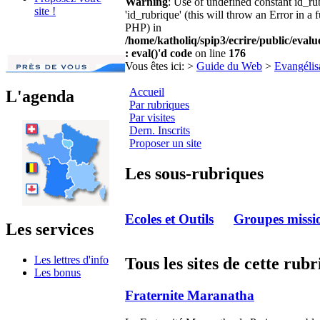
Warning
: Use of undefined constant id_r
site !
'id_rubrique' (this will throw an Error in a 
PHP) in
/home/katholiq/spip3/ecrire/public/eval
: eval()'d code
on line
176
Vous êtes ici:
>
Guide du Web
>
Evangélis
Accueil
L'agenda
Par rubriques
Par visites
Dern. Inscrits
Proposer un site
Les sous-rubriques
Ecoles et Outils
Groupes missi
Les services
Les lettres d'info
Tous les sites de cette rub
Les bonus
Fraternite Maranatha