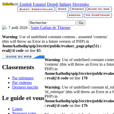
English
Espanol
Deutsh
Italiano
Slovensko
7 août 2026 -
Saint Gaétan de Thienne
Warning
: Use of undefined constant contenu - assumed 'contenu'
(this will throw an Error in a future version of PHP) in
/home/katholiq/spip3/ecrire/public/evaluer_page.php(51) :
eval()'d code
on line
65
Warning
: Use of undefined constant cont
'contenu' (this will throw an Error in a futu
Classements
PHP) in
/home/katholiq/spip3/ecrire/public/eval
Par rubriques
: eval()'d code
on line
170
Par visiteurs
Derniers inscrits
Warning
: Use of undefined constant id_r
'id_rubrique' (this will throw an Error in a 
PHP) in
Le guide et vous
/home/katholiq/spip3/ecrire/public/eval
: eval()'d code
on line
176
Logos
Proposez votre