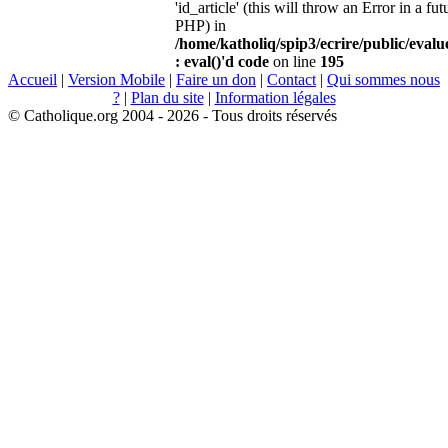
'id_article' (this will throw an Error in a fu
PHP) in
/home/katholiq/spip3/ecrire/public/eval
: eval()'d code
on line
195
Accueil
|
Version Mobile
|
Faire un don
|
Contact
|
Qui sommes nous
?
|
Plan du site
|
Information légales
© Catholique.org 2004 - 2026 - Tous droits réservés