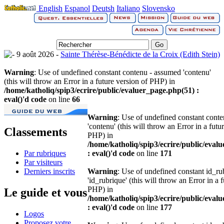
English
Espanol
Deutsh
Italiano
Slovensko
9 août 2026 -
Sainte Thérèse-Bénédicte de la Croix (Edith Stein)
Warning
: Use of undefined constant contenu - assumed 'contenu'
(this will throw an Error in a future version of PHP) in
/home/katholiq/spip3/ecrire/public/evaluer_page.php(51) :
eval()'d code
on line
66
Warning
: Use of undefined constant cont
'contenu' (this will throw an Error in a futu
Classements
PHP) in
/home/katholiq/spip3/ecrire/public/eval
Par rubriques
: eval()'d code
on line
171
Par visiteurs
Derniers inscrits
Warning
: Use of undefined constant id_r
'id_rubrique' (this will throw an Error in a 
PHP) in
Le guide et vous
/home/katholiq/spip3/ecrire/public/eval
: eval()'d code
on line
177
Logos
Proposez votre