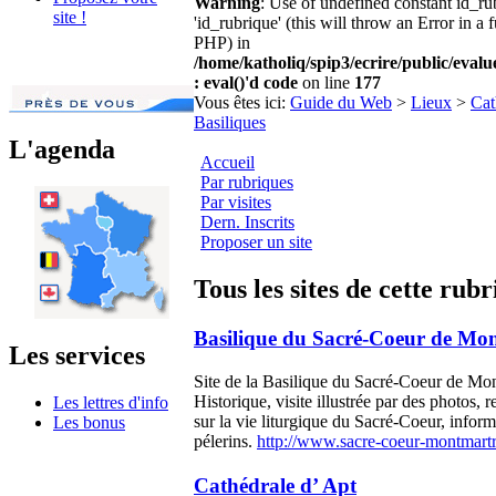
Warning
: Use of undefined constant id_r
site !
'id_rubrique' (this will throw an Error in a 
PHP) in
/home/katholiq/spip3/ecrire/public/eval
: eval()'d code
on line
177
Vous êtes ici:
Guide du Web
>
Lieux
>
Cat
Basiliques
L'agenda
Accueil
Par rubriques
Par visites
Dern. Inscrits
Proposer un site
Tous les sites de cette rub
Basilique du Sacré-Coeur de Mo
Les services
Site de la Basilique du Sacré-Coeur de Mon
Historique, visite illustrée par des photos,
Les lettres d'info
sur la vie liturgique du Sacré-Coeur, inform
Les bonus
pélerins.
http://www.sacre-coeur-montmart
Cathédrale d’ Apt