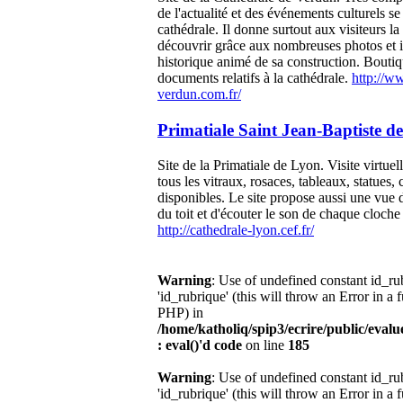
de l'actualité et des événements culturels se
cathédrale. Il donne surtout aux visiteurs la 
découvrir grâce aux nombreuses photos et i
historique animé de sa construction. Boutiq
documents relatifs à la cathédrale.
http://w
verdun.com.fr/
Primatiale Saint Jean-Baptiste d
Site de la Primatiale de Lyon. Visite virtuel
tous les vitraux, rosaces, tableaux, statues,
disponibles. Le site propose aussi une vue 
du toit et d'écouter le son de chaque cloche 
http://cathedrale-lyon.cef.fr/
Warning
: Use of undefined constant id_r
'id_rubrique' (this will throw an Error in a 
PHP) in
/home/katholiq/spip3/ecrire/public/eval
: eval()'d code
on line
185
Warning
: Use of undefined constant id_r
'id_rubrique' (this will throw an Error in a 