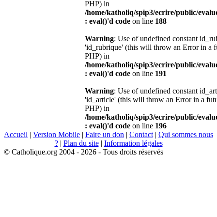
PHP) in
/home/katholiq/spip3/ecrire/public/eval
: eval()'d code
on line
188
Warning
: Use of undefined constant id_r
'id_rubrique' (this will throw an Error in a 
PHP) in
/home/katholiq/spip3/ecrire/public/eval
: eval()'d code
on line
191
Warning
: Use of undefined constant id_ar
'id_article' (this will throw an Error in a fu
PHP) in
/home/katholiq/spip3/ecrire/public/eval
: eval()'d code
on line
196
Accueil
|
Version Mobile
|
Faire un don
|
Contact
|
Qui sommes nous
?
|
Plan du site
|
Information légales
© Catholique.org 2004 - 2026 - Tous droits réservés