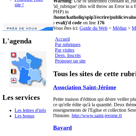
Warning
: Use of undefined constant id_r
site !
'id_rubrique' (this will throw an Error in a 
PHP) in
/home/katholiq/spip3/ecrire/public/eval
: eval()'d code
on line
176
Vous êtes ici:
Guide du Web
>
Médias
>
Ma
Accueil
L'agenda
Par rubriques
Par visites
Dern. Inscrits
Proposer un site
Tous les sites de cette rub
Association Saint-Jérôme
Les services
Petite maison d'édition qui désire veiller plu
ce qu'elle édite qu'à la quantité. Deux thèm
enseignements de l'Eglise et collection Sen
Les lettres d'info
l'histoire.
http://www.saint-jerome.fr
Les bonus
Bayard