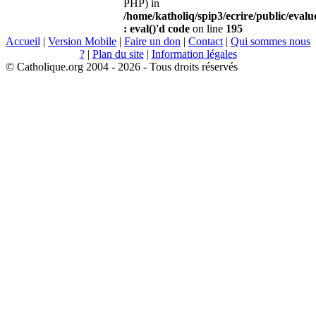
PHP) in
/home/katholiq/spip3/ecrire/public/eval
: eval()'d code
on line
195
Accueil
|
Version Mobile
|
Faire un don
|
Contact
|
Qui sommes nous
?
|
Plan du site
|
Information légales
© Catholique.org 2004 - 2026 - Tous droits réservés