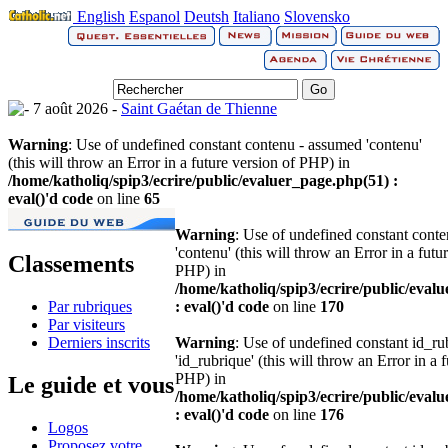
English
Espanol
Deutsh
Italiano
Slovensko
7 août 2026 -
Saint Gaétan de Thienne
Warning
: Use of undefined constant contenu - assumed 'contenu'
(this will throw an Error in a future version of PHP) in
/home/katholiq/spip3/ecrire/public/evaluer_page.php(51) :
eval()'d code
on line
65
Warning
: Use of undefined constant cont
'contenu' (this will throw an Error in a futu
Classements
PHP) in
/home/katholiq/spip3/ecrire/public/eval
Par rubriques
: eval()'d code
on line
170
Par visiteurs
Derniers inscrits
Warning
: Use of undefined constant id_r
'id_rubrique' (this will throw an Error in a 
PHP) in
Le guide et vous
/home/katholiq/spip3/ecrire/public/eval
: eval()'d code
on line
176
Logos
Proposez votre