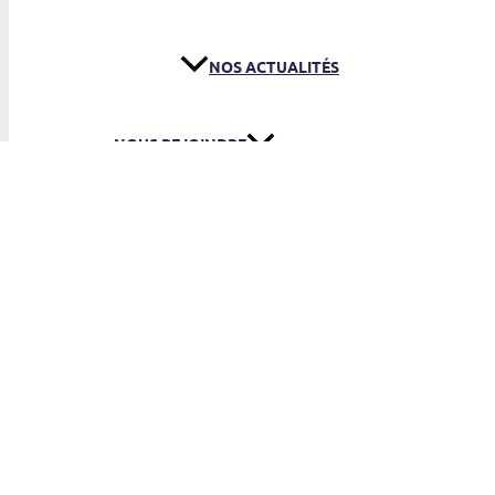
NOS ACTUALITÉS
NOUS REJOINDRE
DEVENIR CHEF
INSCRIRE MON ENFANT
LES RÉSEAUX DE PATROUILLES LIBRES