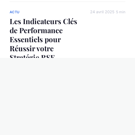
24 avril 2025
5 min
ACTU
Les Indicateurs Clés
de Performance
Essentiels pour
Réussir votre
Stratégie RSE
24 avril 2025
5 min
ACTU
Les indices avant-
coureurs d'une
potentielle
défaillance
d'entreprise : ce qu'il
faut surveiller