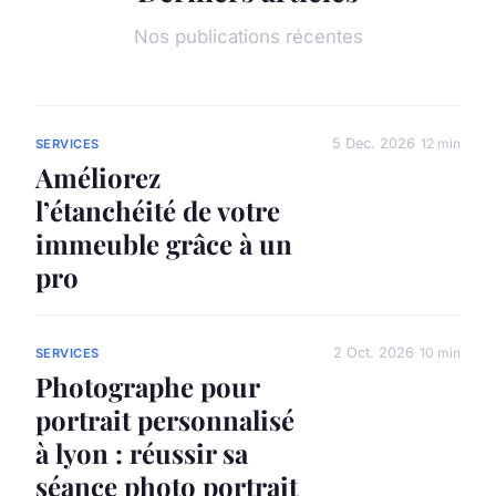
Nos publications récentes
5 Dec. 2026
12 min
SERVICES
Améliorez
l’étanchéité de votre
immeuble grâce à un
pro
2 Oct. 2026
10 min
SERVICES
Photographe pour
portrait personnalisé
à lyon : réussir sa
séance photo portrait