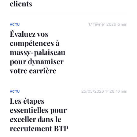
clients
17 février 2026
5 min
ACTU
Évaluez vos
compétences à
massy-palaiseau
pour dynamiser
votre carrière
25/05/2026 11:28
10 min
ACTU
Les étapes
essentielles pour
exceller dans le
recrutement BTP