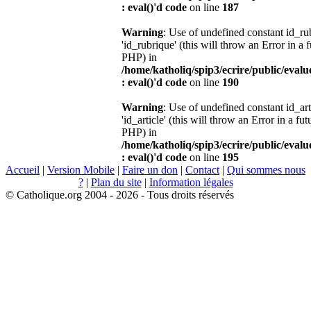
: eval()'d code
on line
187
Warning
: Use of undefined constant id_r
'id_rubrique' (this will throw an Error in a 
PHP) in
/home/katholiq/spip3/ecrire/public/eval
: eval()'d code
on line
190
Warning
: Use of undefined constant id_ar
'id_article' (this will throw an Error in a fu
PHP) in
/home/katholiq/spip3/ecrire/public/eval
: eval()'d code
on line
195
Accueil
|
Version Mobile
|
Faire un don
|
Contact
|
Qui sommes nous
?
|
Plan du site
|
Information légales
© Catholique.org 2004 - 2026 - Tous droits réservés