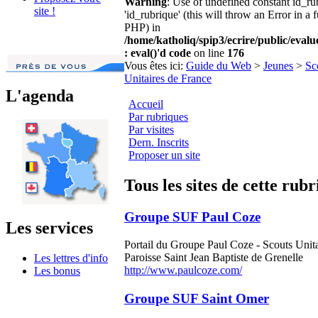
Warning
: Use of undefined constant id_r
site !
'id_rubrique' (this will throw an Error in a 
PHP) in
/home/katholiq/spip3/ecrire/public/eval
: eval()'d code
on line
176
Vous êtes ici:
Guide du Web
>
Jeunes
>
Sc
Unitaires de France
L'agenda
Accueil
Par rubriques
Par visites
Dern. Inscrits
Proposer un site
Tous les sites de cette rub
Groupe SUF Paul Coze
Les services
Portail du Groupe Paul Coze - Scouts Unita
Paroisse Saint Jean Baptiste de Grenelle
Les lettres d'info
http://www.paulcoze.com/
Les bonus
Groupe SUF Saint Omer