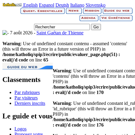
English
Espanol
Deutsh
Italiano
Slovensko
7 août 2026 -
Saint Gaétan de Thienne
Warning
: Use of undefined constant contenu - assumed 'contenu'
(this will throw an Error in a future version of PHP) in
/home/katholiq/spip3/ecrire/public/evaluer_page.php(51) :
eval()'d code
on line
65
Warning
: Use of undefined constant cont
'contenu' (this will throw an Error in a futu
Classements
PHP) in
/home/katholiq/spip3/ecrire/public/eval
Par rubriques
: eval()'d code
on line
170
Par visiteurs
Derniers inscrits
Warning
: Use of undefined constant id_r
'id_rubrique' (this will throw an Error in a 
PHP) in
Le guide et vous
/home/katholiq/spip3/ecrire/public/eval
: eval()'d code
on line
176
Logos
Proposez votre