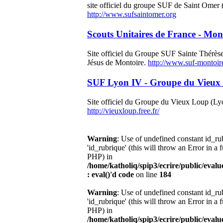
site officiel du groupe SUF de Saint Omer (
http://www.sufsaintomer.org
Scouts Unitaires de France - Mont
Site officiel du Groupe SUF Sainte Thérèse
Jésus de Montoire.
http://www.suf-montoire.
SUF Lyon IV - Groupe du Vieux
Site officiel du Groupe du Vieux Loup (Ly
http://vieuxloup.free.fr/
Warning
: Use of undefined constant id_r
'id_rubrique' (this will throw an Error in a 
PHP) in
/home/katholiq/spip3/ecrire/public/eval
: eval()'d code
on line
184
Warning
: Use of undefined constant id_r
'id_rubrique' (this will throw an Error in a 
PHP) in
/home/katholiq/spip3/ecrire/public/eval