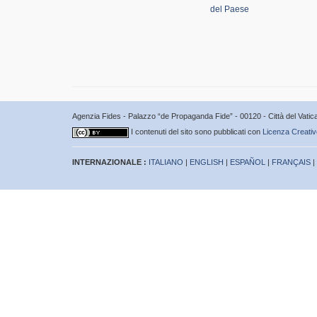
del Paese
Agenzia Fides - Palazzo “de Propaganda Fide” - 00120 - Città del Vat
I contenuti del sito sono pubblicati con
Licenza Creativ
INTERNAZIONALE :
ITALIANO
|
ENGLISH
|
ESPAÑOL
|
FRANÇAIS
|