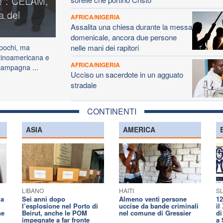
e”: CELAM,
a del
AFRICA/NIGERIA
Assalita una chiesa durante la messa
domenicale, ancora due persone
nelle mani dei rapitori
 pochi, ma
atinoamericana e
AFRICA/NIGERIA
a campagna
...
Ucciso un sacerdote in un agguato
stradale
CONTINENTI
ASIA
AMERICA
LIBANO
HAITI
S
za
Sei anni dopo
Almeno venti persone
12
l’esplosione nel Porto di
uccise da bande criminali
il
ne
Beirut, anche le POM
nel comune di Gressier
di
impegnate a far fronte
a 