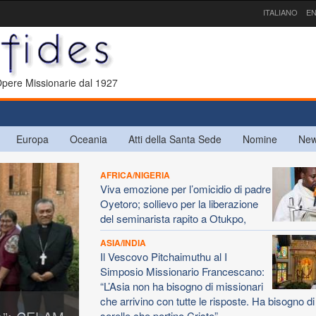
ITALIANO
EN
 Opere Missionarie dal 1927
Europa
Oceania
Atti della Santa Sede
Nomine
New
AFRICA/NIGERIA
Viva emozione per l’omicidio di padre
Oyetoro; sollievo per la liberazione
del seminarista rapito a Otukpo,
ASIA/INDIA
Il Vescovo Pitchaimuthu al I
Simposio Missionario Francescano:
“L’Asia non ha bisogno di missionari
che arrivino con tutte le risposte. Ha bisogno di f
sorelle che portino Cristo”