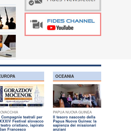
EUROPA
OCEANIA
LOVACCHIA
PAPUA NUOVA GUINEA
 Compagnie teatrali per
Il tesoro nascosto della
 XXXIV Festival slovacco
Papua Nuova Guinea: la
 teatro cristiano, ispirato
sapienza dei missionari
San Francesco
anziani