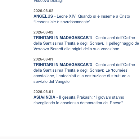
Vescovo Boiragi
2026-08-02
ANGELUS
- Leone XIV: Quando si è insieme a Cristo
“l’essenziale è sovrabbondante”
2026-08-02
TRINITARI IN MADAGASCAR/4
- Cento anni dell’Ordine
della Santissima Trinità e degli Schiavi. Il pellegrinaggio de
Vescovo Berardi alle origini della sua vocazione
2026-08-01
TRINITARI IN MADAGASCAR/3
- Cento anni dell’Ordine
della Santissima Trinità e degli Schiavi: Le ‘tournées’
apostoliche, i catechisti e la costruzione di strutture al
servizio del Vangelo
2026-08-01
ASIA/INDIA
- Il gesuita Prakash: "I giovani stanno
risvegliando la coscienza democratica del Paese"