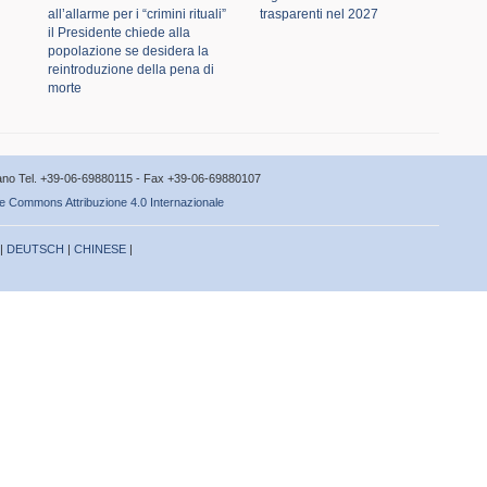
all’allarme per i “crimini rituali”
trasparenti nel 2027
il Presidente chiede alla
popolazione se desidera la
reintroduzione della pena di
morte
icano Tel. +39-06-69880115 - Fax +39-06-69880107
e Commons Attribuzione 4.0 Internazionale
 |
DEUTSCH
|
CHINESE
|