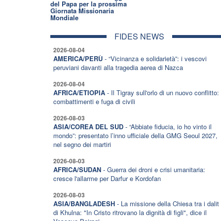
del Papa per la prossima
Giornata Missionaria
Mondiale
FIDES NEWS
2026-08-04
AMERICA/PERÙ
- “Vicinanza e solidarietà”: i vescovi
peruviani davanti alla tragedia aerea di Nazca
2026-08-04
AFRICA/ETIOPIA
- Il Tigray sull'orlo di un nuovo conflitto:
combattimenti e fuga di civili
2026-08-03
ASIA/COREA DEL SUD
- “Abbiate fiducia, io ho vinto il
mondo”: presentato l’inno ufficiale della GMG Seoul 2027,
nel segno dei martiri
2026-08-03
AFRICA/SUDAN
- Guerra dei droni e crisi umanitaria:
cresce l'allarme per Darfur e Kordofan
2026-08-03
ASIA/BANGLADESH
- La missione della Chiesa tra i dalit
di Khulna: "In Cristo ritrovano la dignità di figli", dice il