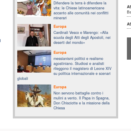
Difendere la terra è difendere la
A
vita: le Chiese latinoamericane
B
accanto alle comunità nei conflitti
minerari
A
Europa
Cardinali Vesco e Marengo: «Alla
scuola degli Atti degli Apostoli, nei
l
deserti del mondo»
Europa
messianismi politici e realismo
agostiniano. Studiosi e analisti
rileggono il magistero di Leone XIV
su politica internazionale e scenari
globali
Europa
Non servono battaglie contro i
mulini a vento. Il Papa in Spagna,
Don Chisciotte e la missione della
Chiesa