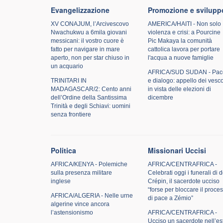
Evangelizzazione
Promozione e svilupp
XV CONAJUM, l’Arcivescovo
AMERICA/HAITI - Non solo
Nwachukwu a 6mila giovani
violenza e crisi: a Pourcine
messicani: il vostro cuore è
Pic Makaya la comunità
fatto per navigare in mare
cattolica lavora per portare
aperto, non per star chiuso in
l'acqua a nuove famiglie
un acquario
AFRICA/SUD SUDAN - Pac
TRINITARI IN
e dialogo: appello dei vesc
MADAGASCAR/2: Cento anni
in vista delle elezioni di
dell’Ordine della Santissima
dicembre
Trinità e degli Schiavi: uomini
senza frontiere
Politica
Missionari Uccisi
AFRICA/KENYA - Polemiche
AFRICA/CENTRAFRICA -
sulla presenza militare
Celebrati oggi i funerali di 
inglese
Crépin, il sacerdote ucciso
“forse per bloccare il proce
AFRICA/ALGERIA - Nelle urne
di pace a Zémio”
algerine vince ancora
l’astensionismo
AFRICA/CENTRAFRICA -
Ucciso un sacerdote nell’es