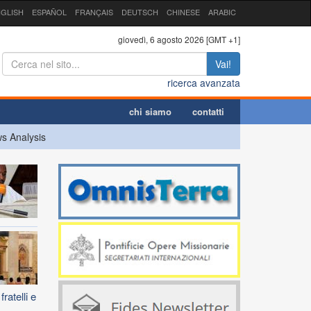
GLISH
ESPAÑOL
FRANÇAIS
DEUTSCH
CHINESE
ARABIC
giovedì, 6 agosto 2026 [GMT +1]
Vai!
ricerca avanzata
chi siamo
contatti
s Analysis
ratelli e