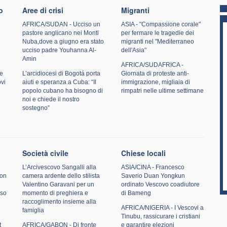
o
Aree di crisi
Migranti
AFRICA/SUDAN - Ucciso un
ASIA - "Compassione corale"
pastore anglicano nei Monti
per fermare le tragedie dei
Nuba,dove a giugno era stato
migranti nel "Mediterraneo
ucciso padre Youhanna Al-
dell'Asia"
Amin
AFRICA/SUDAFRICA -
e
L’arcidiocesi di Bogotá porta
Giornata di proteste anti-
ovi
aiuti e speranza a Cuba: “Il
immigrazione, migliaia di
popolo cubano ha bisogno di
rimpatri nelle ultime settimane
noi e chiede il nostro
sostegno”
Società civile
Chiese locali
L’Arcivescovo Sangalli alla
ASIA/CINA - Francesco
don
camera ardente dello stilista
Saverio Duan Yongkun
Valentino Garavani per un
ordinato Vescovo coadiutore
sso
momento di preghiera e
di Bameng
raccoglimento insieme alla
AFRICA/NIGERIA - I Vescovi a
famiglia
Tinubu, rassicurare i cristiani
t
AFRICA/GABON - Di fronte
e garantire elezioni