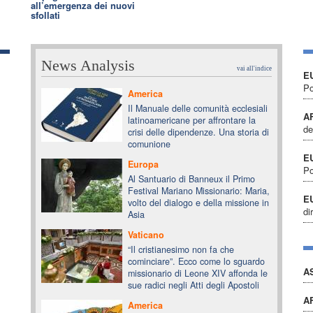
all’emergenza dei nuovi
sfollati
News Analysis
vai all'indice
E
Po
America
Il Manuale delle comunità ecclesiali
A
latinoamericane per affrontare la
de
crisi delle dipendenze. Una storia di
comunione
E
Europa
Po
Al Santuario di Banneux il Primo
Festival Mariano Missionario: Maria,
E
volto del dialogo e della missione in
di
Asia
Vaticano
“Il cristianesimo non fa che
cominciare”. Ecco come lo sguardo
A
missionario di Leone XIV affonda le
sue radici negli Atti degli Apostoli
A
America