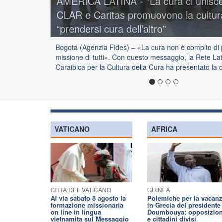
AMERICA LATINA - “La cura ci unisc
CLAR e Caritas promuovono la cultur
“prendersi cura dell’altro”
Bogotá (Agenzia Fides) – «La cura non è compito di
missione di tutti». Con questo messaggio, la Rete L
Caraibica per la Cultura della Cura ha presentato l
VATICANO
AFRICA
CITTÀ DEL VATICANO
GUINEA
Al via sabato 8 agosto la
Polemiche per la vacan
formazione missionaria
in Grecia del presidente
on line in lingua
Doumbouya: opposizio
vietnamita sul Messaggio
e cittadini divisi