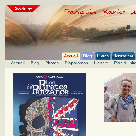
Accueil
Blog
Livres
Jérusalem
Accueil
Blog
Photos
Diaporamas
Liens
Plan du sit